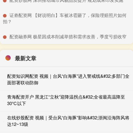
​证劵配资网 【财说明白】车被冰雹砸了，保险理赔照片如何
拍？
​配资融券网 极星因成本削减举措和需求改善，季度亏损收窄
最新文章
配资知识网配资 视频｜台风“白海豚”进入警戒线&#32;多部门全
面部署联动防御
青海配资开户 黑龙江“立秋”迎降温拐点&#32;全省最高温降至
30℃以下
在线炒股配资 视频｜受台风“白海豚”影响&#32;浙闽沿海阵风将
达12~13级