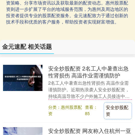
资策略、分享市场资讯以及获取最新的配资动态。惠州股票配
资则进一步扩展了平台的地域服务范围，为惠州及周边地区的
投资者提供专业的股票配资服务。金元速配致力于通过创新的
技术手段和优质的客户服务，帮助投资者实现财富增值。
金元速配 相关话题
安全炒股配资 2名工人中暑查出急
性肾损伤 高温作业需谨慎防护
2名工人中暑查出急性肾损伤 高温作业需
谨慎防护。近期热浪袭人安全炒股配资，
持续高温导致不少户外施工人员接连中
暑。长沙市中心医院急诊医学科连续收治
分类：惠州股票配
查看：
安全炒股配
多例中暑患者，其....
资
85
资
安全炒股配资 网友称入住杭州一亚