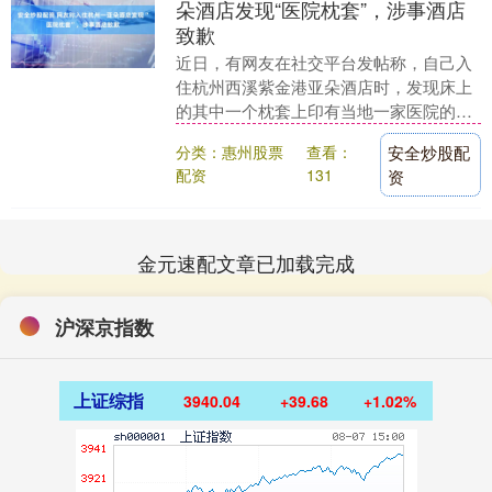
朵酒店发现“医院枕套”，涉事酒店
致歉
近日，有网友在社交平台发帖称，自己入
住杭州西溪紫金港亚朵酒店时，发现床上
的其中一个枕套上印有当地一家医院的
Logo标识。对此，6月3日晚间，涉事酒店
分类：惠州股票
查看：
安全炒股配
发文致歉：对....
配资
131
资
金元速配文章已加载完成
沪深京指数
上证综指
3940.04
+39.68
+1.02%