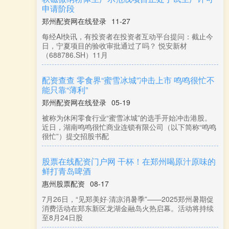
郑州配资网在线登录
06-01
记者从长宁区获悉安全的炒股配资网，长宁区“商圈精品
推广节”5月30日限时开抢，本次消费券活动以“时尚国
潮”为主题，覆盖端
手机股票配资网 【奋进红五月 答好期中卷】千米
定向钻机“钻”出新速度
郑州配资网在线登录
06-17
（转自：华阳新材料集团）手机股票配资网 千米定向钻
进技术是华阳集团治理瓦斯的重要技术手段。今年以
来，新景公司积极推进千米
配资炒股网 深圳推动城市风貌品质提升 规划成果
印发实施
郑州配资网在线登录
06-06
【深圳商报讯】（记者苑伟斌）近日配资炒股网，深圳
市规划和自然资源局组织召开“三导则+三通则”城市风貌
和建筑品质管控体系相