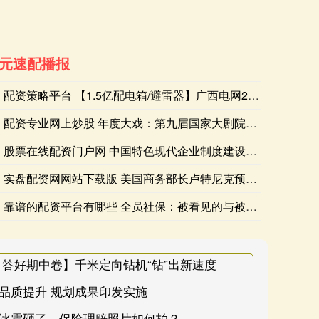
元速配播报
配资策略平台 【1.5亿配电箱/避雷器】广西电网2025年省
配资专业网上炒股 年度大戏：第九届国家大剧院国际歌剧电影展启
股票在线配资门户网 中国特色现代企业制度建设 | 《工商联执
实盘配资网网站下载版 美国商务部长卢特尼克预计美印贸易协议将
伯克希尔哈撒韦：截至6月30日，股权投资公允价值总额的66%集
靠谱的配资平台有哪些 全员社保：被看见的与被忽视的
 答好期中卷】千米定向钻机“钻”出新速度
品质提升 规划成果印发实施
被冰雹砸了，保险理赔照片如何拍？