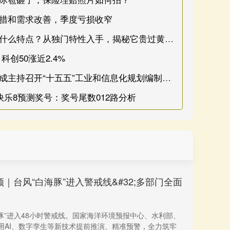
举措和需求改善，季度亏损收窄
优秀股票配资网站 越南沉香有什么特点？从独门特性入手，揭秘它贵过黄金的秘密_品牌_甜凉_过程
创50涨近2.4%
配资最新行情 工信部部长李乐成主持召开“十五五”工业和信息化规划编制工作专家座谈会
快乐8预测奖号：奖号尾数012路分析
｜台风“白海豚”进入警戒线&#32;多部门全面
豚”进入48小时警戒线。国家海洋环境预报中心、水利部、
用AI、数字孪生等新技术提前推演、精准预警，全力筑牢