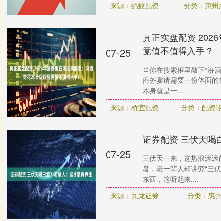
来源：蚂蚊配资
分类：惠州
真正实盘配资 20
竟值不值得入手？
07-25
当你在搜索框里敲下“汾酒
商务宴请需要一份体面的
本身就是一....
来源：桥宜配资
分类：配资论
证券配资 三伏天喝
07-25
三伏天一来，这热浪滚滚
暑，老一辈人却讲究“三
东西，这听起来....
来源：九龙证券
分类：惠