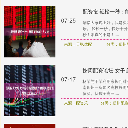
配资搜 轻松一秒：
07-25
哈喽大家晚上好，我是实
乐。 轻松一秒，快乐十
秒！咱真的不是！....
来源：天弘优配
分类：郑州
按周配资论坛 女子
07-17
杨某与于某利用家长们对
南郑州一所知名高校按周
资源。从孩子高三....
来源：配资乐
分类：郑州配