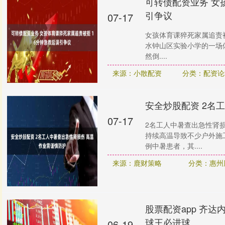
可转债配资业务 女
引争议
07-17
女孩体育课猝死家属追责被
水钟山区实验小学的一场
然倒....
来源：小散配资
分类：配资论
安全炒股配资 2名
07-17
2名工人中暑查出急性肾
持续高温导致不少户外施
例中暑患者，其....
来源：鹿财策略
分类：惠州
股票配资app 齐
球王必进球
06-19