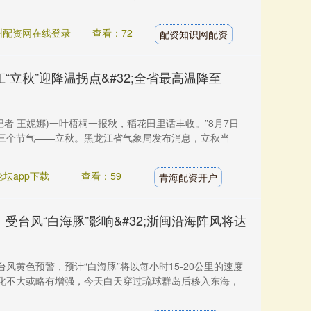
州配资网在线登录
查看：72
配资知识网配资
“立秋”迎降温拐点&#32;全省最高温降至
(记者 王妮娜)一叶梧桐一报秋，稻花田里话丰收。”8月7日
三个节气——立秋。黑龙江省气象局发布消息，立秋当
坛app下载
查看：59
青海配资开户
受台风“白海豚”影响&#32;浙闽沿海阵风将达
风黄色预警，预计“白海豚”将以每小时15-20公里的速度
化不大或略有增强，今天白天穿过琉球群岛后移入东海，