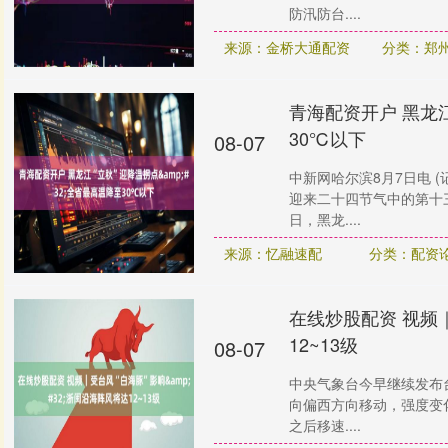
防汛防台....
来源：金桥大通配资
分类：郑
青海配资开户 黑龙江
30℃以下
08-07
中新网哈尔滨8月7日电 
迎来二十四节气中的第十
日，黑龙....
来源：忆融速配
分类：配资论
在线炒股配资 视频｜
12~13级
08-07
中央气象台今早继续发布台
向偏西方向移动，强度变
之后移速....