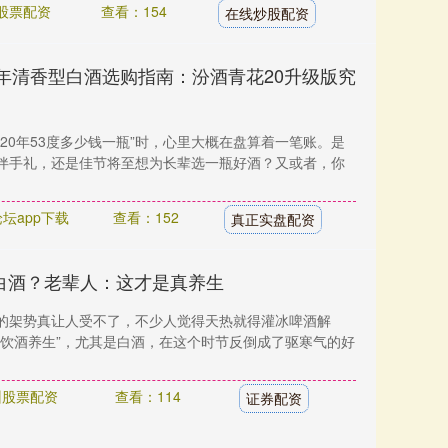
股票配资
查看：154
在线炒股配资
26年清香型白酒选购指南：汾酒青花20升级版究
20年53度多少钱一瓶”时，心里大概在盘算着一笔账。是
伴手礼，还是佳节将至想为长辈选一瓶好酒？又或者，你
坛app下载
查看：152
真正实盘配资
白酒？老辈人：这才是真养生
的架势真让人受不了，不少人觉得天热就得灌冰啤酒解
伏饮酒养生”，尤其是白酒，在这个时节反倒成了驱寒气的好
州股票配资
查看：114
证券配资