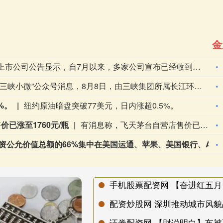
金
上市公司公告显示，自7月以来，多家公司宣布已经收到美国关税退税。根据美国最高法院今年2月裁定，《国际紧急经济权力法》不授权总统征收大规模关税。美国国际贸易法院随后下令海关办理相关退款。海关与边境保护局4月20日启动第一阶段退款工作，首批退款于5月11日前后发放。美国海关与边境保护局官员本月4日披露的信息显示，截至7月底，该部门已处理完毕约1000亿美元关税的退款流程并把相关信息提供给财政部用于付款。（中新社）
据“三峡小微”公众号消息，8月8日，由三峡集团所属长江环保集团、武汉市水务集团等共同投资建设的华中地区规模最大的“双膜”工艺应急水厂——武汉梁子湖应急水厂并网通水，标志着武汉市江南区域正式构建起“一江一湖”双水源互为备援、灵活调度的供水新格局，为片区660万市民用水安全提供坚实保障。
%。
纽约原油暗盘突破77美元，日内涨超0.5%。
已涨至1760元/瓶
有消息称，飞天茅台自营店售价已涨至1753元/瓶，7月底该产品在自营门店刚刚上调至1719元/瓶。有经销商向记者表示，当前飞天茅台终端售价已涨至1760元/瓶。这已经是茅台自营门店今年第二次独立提价。7月底，记者从茅台自营门店处获悉，公司自营体系飞天茅台酒零售价调整为1719元/瓶。值得一提的是，与上一次飞天茅台酒单品提价不同，除飞天茅台之外，五星、经典版马年生肖、精品茅台三款产品售价也有所上调，分别涨至1743元/瓶、1951元/瓶、2410元/瓶。据了解，取消自营体系分销模式后，茅台自营体系由线下自营门店与i茅台构成，销售贵州茅台酒全系产品，分别聚焦B端与C端消费群体。如今，两大渠道执行两个不同售价，形成线上线下“双价格体系”。在业内看来，这一系列举措核心目标在于掌握定价主导权。随着“i茅台”的出现，价格主导权已经从经销商和黄牛手中转移到厂方。公司可以根据实时动态，调节传统渠道发货与i茅台的供货节奏，在挤压灰色炒作空间的同时，为社会渠道保留合理利润。（每日经济新闻）
伯克希尔哈撒韦：截至6月30日，股权投资公允价值总额的66%集中在美国运通、苹果、美国银行、Alphabet及可口可乐这五家公司。
手机股票配资网 【奋进红五月
配资炒股网 深圳推动城市风貌
证劵配资网 【财说明白】车