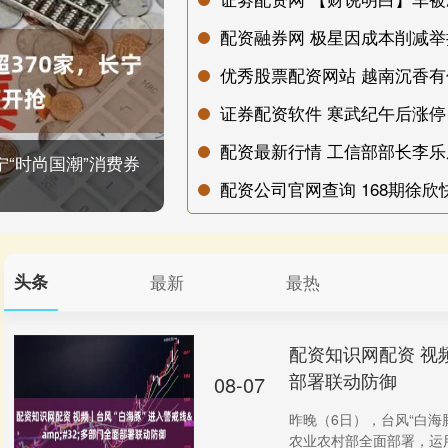
配资融券网 极星因成本削减
证券配资软件 寒武纪午后涨停 科
宁“时尚国潮”消费券
配资公司官网查询 168期徐欣
头条
最新
最热
配资知识网配资 视频
部署联动防御
08-07
昨晚（6日），台风“白海
农业农村部全面部署，运