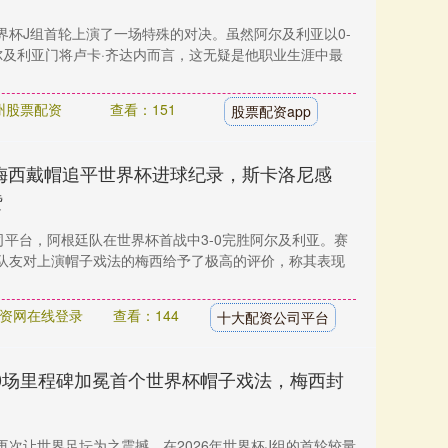
年世界杯J组首轮上演了一场特殊的对决。虽然阿尔及利亚以0-
尔及利亚门将卢卡·齐达内而言，这无疑是他职业生涯中最
州股票配资
查看：151
股票配资app
梅西戴帽追平世界杯进球纪录，斯卡洛尼感
赞
司平台，阿根廷队在世界杯首战中3-0完胜阿尔及利亚。赛
队友对上演帽子戏法的梅西给予了极高的评价，称其表现
资网在线登录
查看：144
十大配资公司平台
00场里程碑加冕首个世界杯帽子戏法，梅西封
西再次让世界足坛为之震撼。在2026年世界杯J组的首轮较量