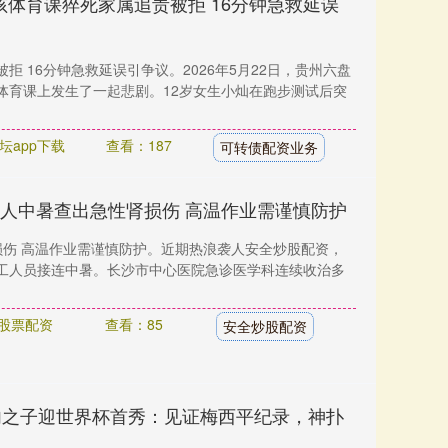
孩体育课猝死家属追责被拒 16分钟急救延误
拒 16分钟急救延误引争议。2026年5月22日，贵州六盘
体育课上发生了一起悲剧。12岁女生小灿在跑步测试后突
坛app下载
查看：187
可转债配资业务
工人中暑查出急性肾损伤 高温作业需谨慎防护
损伤 高温作业需谨慎防护。近期热浪袭人安全炒股配资，
工人员接连中暑。长沙市中心医院急诊医学科连续收治多
股票配资
查看：85
安全炒股配资
达内之子迎世界杯首秀：见证梅西平纪录，神扑